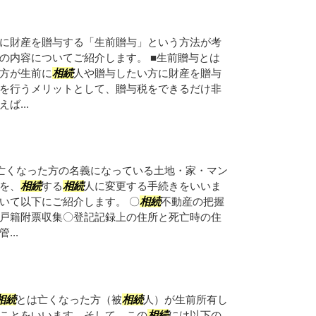
に財産を贈与する「生前贈与」という方法が考
の内容についてご紹介します。 ■生前贈与とは
方が生前に
相続
人や贈与したい方に財産を贈与
を行うメリットとして、贈与税をできるだけ非
ば...
亡くなった方の名義になっている土地・家・マン
を、
相続
する
相続
人に変更する手続きをいいま
いて以下にご紹介します。 〇
相続
不動産の把握
戸籍附票収集〇登記記録上の住所と死亡時の住
..
相続
とは亡くなった方（被
相続
人）が生前所有し
ことをいいます。そして、この
相続
には以下の