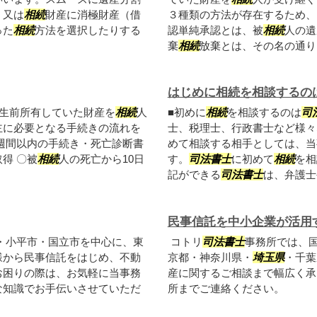
、又は
相続
財産に消極財産（借
３種類の方法が存在するため、
った
相続
方法を選択したりする
認単純承認とは、被
相続
人の遺
棄
相続
放棄とは、その名の通り..
はじめに相続を相談するの
生前所有していた財産を
相続
人
■初めに
相続
を相談するのは
司
主に必要となる手続きの流れを
士、税理士、行政書士など様々
週間以内の手続き・死亡診断書
めて相談する相手としては、当
得 〇被
相続
人の死亡から10日
す。
司法書士
に初めて
相続
を相
記ができる
司法書士
は、弁護士や
民事信託を中小企業が活用
・小平市・国立市を中心に、東
コトリ
司法書士
事務所では、
様から民事信託をはじめ、不動
京都・神奈川県・
埼玉県
・千葉
お困りの際は、お気軽に当事務
産に関するご相談まで幅広く承
な知識でお手伝いさせていただ
所までご連絡ください。