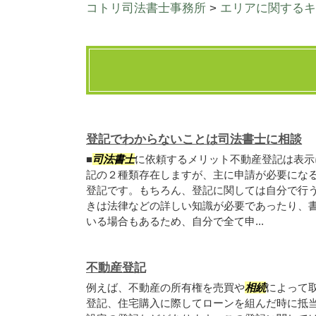
コトリ司法書士事務所
>
エリアに関するキ
登記でわからないことは司法書士に相談
■
司法書士
に依頼するメリット不動産登記は表示
記の２種類存在しますが、主に申請が必要にな
登記です。もちろん、登記に関しては自分で行
きは法律などの詳しい知識が必要であったり、
いる場合もあるため、自分で全て申...
不動産登記
例えば、不動産の所有権を売買や
相続
によって
登記、住宅購入に際してローンを組んだ時に抵