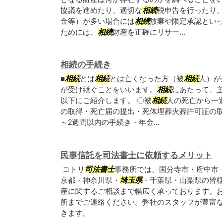
協議を進めたり、適切な
相続
税申告を行ったり
金等）が多い場合には
相続
放棄や限定承認とい
ためには、
相続
財産を正確にリサー...
相続の手続き
■
相続
とは
相続
とは亡くなった方（被
相続
人）が
が受け継ぐことをいいます。
相続
にあたって、
以下にご紹介します。 〇被
相続
人の死亡から一
の取得・死亡届の提出・死体埋葬火葬許可証の取
～2週間以内の手続き・年金...
民事信託を司法書士に依頼するメリット
コトリ
司法書士
事務所では、国分寺市・府中市
京都・神奈川県・
埼玉県
・千葉県・山梨県の皆
産に関するご相談まで幅広く承っております。
所までご連絡ください。弊社のスタッフが豊富
きます。