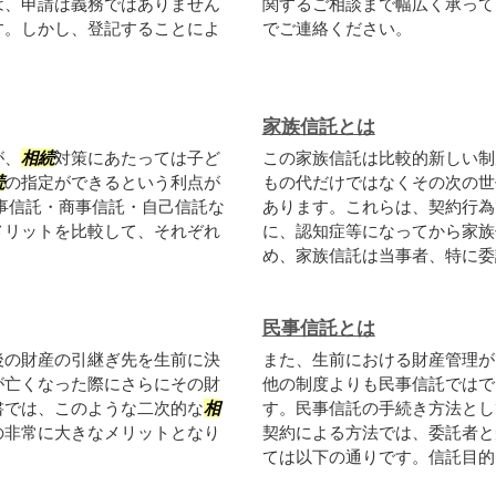
は、申請は義務ではありません
関するご相談まで幅広く承って
す。しかし、登記することによ
でご連絡ください。
家族信託とは
が、
相続
対策にあたっては子ど
この家族信託は比較的新しい制
続
の指定ができるという利点が
もの代だけではなくその次の世
事信託・商事信託・自己信託な
あります。これらは、契約行為
メリットを比較して、それぞれ
に、認知症等になってから家族
め、家族信託は当事者、特に委託
民事信託とは
後の財産の引継ぎ先を生前に決
また、生前における財産管理が
が亡くなった際にさらにその財
他の制度よりも民事信託ではで
書では、このような二次的な
相
す。民事信託の手続き方法とし
の非常に大きなメリットとなり
契約による方法では、委託者と
ては以下の通りです。信託目的、