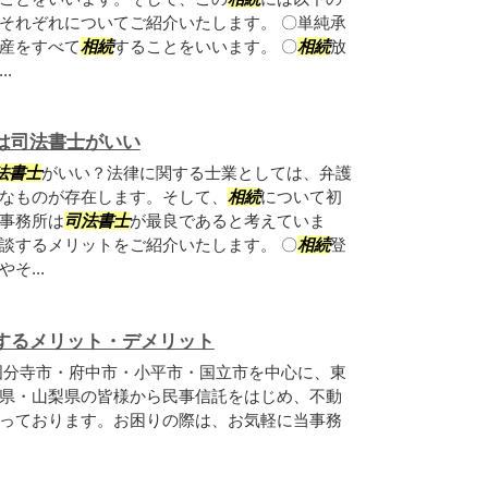
それぞれについてご紹介いたします。 〇単純承
産をすべて
相続
することをいいます。 〇
相続
放
.
は司法書士がいい
法書士
がいい？法律に関する士業としては、弁護
なものが存在します。そして、
相続
について初
事務所は
司法書士
が最良であると考えていま
談するメリットをご紹介いたします。 〇
相続
登
そ...
するメリット・デメリット
国分寺市・府中市・小平市・国立市を中心に、東
県・山梨県の皆様から民事信託をはじめ、不動
っております。お困りの際は、お気軽に当事務