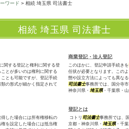
ーワード
>
相続 埼玉県 司法書士
相続 埼玉県 司法書士
商業登記・法人登記
に関する登記と権利に関する登
このほかに、登記申請手続きを
ることが多いのは権利に関する
任状が必要となります。このよ
うことも可能ですが、登記手続
態や設立方法によっても異なる
書類の形式が細かく指定されて
司法書士
事務所では、国分寺市
神奈川県・
埼玉県
・千葉県・山梨
登記とは
取得した場合には所有権移転の
コトリ
司法書士
事務所では、
当権を設定した場合には抵当権
京都・神奈川県・
埼玉県
・千葉