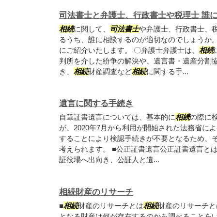
司法書士と弁護士、行政書士や税理士 誰
相続
に関して、
司法書士
や弁護士、行政書士、
るうち、誰に相談するのが適切なのでしょうか
にご紹介いたします。 〇弁護士弁護士は、
相続
判所を介した紛争の解決や、遺言書・遺産分割
き、
相続
財産調査など
相続
に関する手...
遺言に関する手続き
自筆証書遺言については、基本的に
相続
の際に
が、2020年7月から利用が開始された法務省に
することにより検認手続きが不要となるため、
考えられます。 ■公正証書遺言公正証書遺言と
証役場へ出向き、公証人と遺...
相続財産のリサーチ
■
相続
財産のリサーチとは
相続
財産のリサーチと
となる財産は何が存在するのかを調べることを