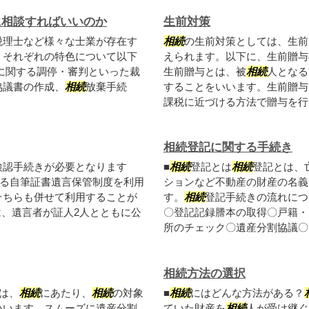
に相談すればいいのか
生前対策
税理士など様々な士業が存在す
相続
の生前対策としては、生前
。それぞれの特色について以下
えられます。以下に、生前贈与
に関する調停・審判といった裁
生前贈与とは、被
相続
人となる
協議書の作成、
相続
放棄手続
することをいいます。生前贈与
課税に近づける方法で贈与を行え
相続登記に関する手続き
検認手続きが必要となります
■
相続
登記とは
相続
登記とは、
よる自筆証書遺言保管制度を利用
ションなど不動産の財産の名義
そちらも併せて利用することが
す。
相続
登記手続きの流れにつ
は、遺言者が証人2人とともに公
〇登記記録謄本の取得〇戸籍・
所のチェック〇遺産分割協議〇管.
相続方法の選択
は、
相続
にあたり、
相続
の対象
■
相続
にはどんな方法がある？
いいます。スムーズに遺産分割
ていた財産を
相続
人が受け継ぐ