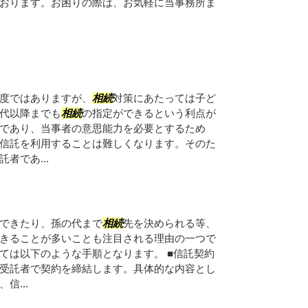
おります。お困りの際は、お気軽に当事務所ま
度ではありますが、
相続
対策にあたっては子ど
代以降までも
相続
の指定ができるという利点が
であり、当事者の意思能力を必要とするため
信託を利用することは難しくなります。そのた
者であ...
できたり、孫の代まで
相続
先を決められる等、
きることが多いことも注目される理由の一つで
ては以下のような手順となります。 ■信託契約
受託者で契約を締結します。具体的な内容とし
信...