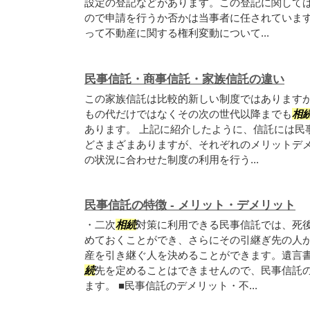
設定の登記などがあります。この登記に関して
ので申請を行うか否かは当事者に任されていま
って不動産に関する権利変動について...
民事信託・商事信託・家族信託の違い
この家族信託は比較的新しい制度ではあります
もの代だけではなくその次の世代以降までも
相
あります。 上記に紹介したように、信託には民
どさまざまありますが、それぞれのメリットデ
の状況に合わせた制度の利用を行う...
民事信託の特徴 - メリット・デメリット
・二次
相続
対策に利用できる民事信託では、死
めておくことができ、さらにその引継ぎ先の人
産を引き継ぐ人を決めることができます。遺言
続
先を定めることはできませんので、民事信託
ます。 ■民事信託のデメリット・不...