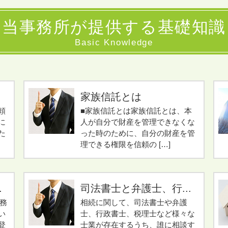
当事務所が提供する基礎知識
Basic Knowledge
家族信託とは
頼
■家族信託とは家族信託とは、本
に
人が自分で財産を管理できなくな
た
った時のために、自分の財産を管
理できる権限を信頼の […]
.
司法書士と弁護士、行...
義務
相続に関して、司法書士や弁護
い
士、行政書士、税理士など様々な
登
士業が存在するうち、誰に相談す