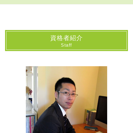
相続手続き 費用
成年後見 家族信託
抵当権 抹消 登記申請書
相続 千葉県 司法書士
相続登記 必要書類 法務局
家族信託 一人っ子
相続登記 必要書類一覧表
相続 山梨県 司法書士
相続財産調査
家族信託 公正証書
所有権移転登記 費用
民事信託 山梨県 司法書士
相続方法
民事信託契約 公正証書
法務局 登記 事項 証明 書
登記 千葉県 司法書士
相続放棄
家族信託 認知症
登記簿謄本
民事信託 小平市 司法書士
資格者紹介
相続放棄手続き 司法書士
民事信託とは 簡単に
保存 登記
登記 埼玉県 司法書士
Staff
土地 相続方法
家族 信託 危険
抵当権抹消 登記
民事信託 千葉県 司法書士
相続放棄手続き 必要書類
家族 信託 費用
所有権 移転登記
登記 府中市 司法書士
遺言公正証書
商事信託 民事信託
登記 と は
登記 神奈川県 司法書士
生前対策 司法書士
民事信託 家族信託 違い
相続 登記
相続 小平市 司法書士
民事信託 費用
相続 登記費用
民事信託 埼玉県 司法書士
家族信託 契約書
所有権 保存登記
登記 山梨県 司法書士
家族 信託とは わかりやすく
表示 登記
登記 国分寺市 司法書士
相続人申告登記 デメリット
登記 東京都 司法書士
登記 識別 情報
相続 神奈川県 司法書士
相続登記 委任状
相続 東京都 司法書士
民事信託 神奈川県 司法書士
民事信託 国立市 司法書士