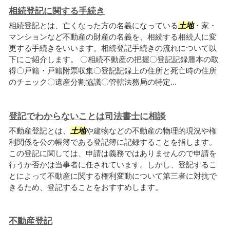
相続登記に関する手続き
相続登記とは、亡くなった方の名義になっている
土地
・家・
マンションなど不動産の財産の名義を、相続する相続人に変
更する手続きをいいます。相続登記手続きの流れについて以
下にご紹介します。 〇相続不動産の把握〇登記記録謄本の取
得〇戸籍・戸籍附票収集〇登記記録上の住所と死亡時の住所
のチェック〇遺産分割協議〇管轄法務局の特定...
登記でわからないことは司法書士に相談
不動産登記とは、
土地
や建物などの不動産の物理的現況や権
利関係を公の帳簿である登記簿に記録することを指します。
この登記に関しては、申請は義務ではありませんので申請を
行うか否かは当事者に任されています。しかし、登記するこ
とによって不動産に関する権利変動について第三者に対抗で
きるため、登記することをおすすめします。
不動産登記