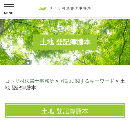
土地 登記簿謄本
コトリ司法書士事務所
>
登記に関するキーワード
>
土
地 登記簿謄本
土地 登記簿謄本