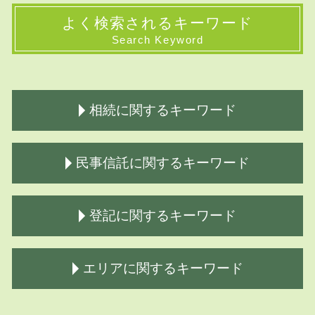
よく検索されるキーワード
Search Keyword
相続に関するキーワード
公正証書 遺言費用
民事信託に関するキーワード
生前対策 種類
相続とは わかりやすく
株式 相続方法
家族 信託 必要ない
登記に関するキーワード
限定承認 手続き
民事信託
相続財産の調査
家族信託 司法書士
相続相談 費用
商事信託
不動産 登記法
エリアに関するキーワード
相続
民事信託とは
土地 登記簿謄本
相続手続き 法務局
民事信託 デメリット
相続 登記 必要 書類
生前対策 相続
民事信託契約 公正証書遺言
登記 謄本
登記 小平市 司法書士