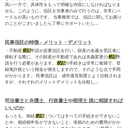
高い一方で、具体性をもって明確な内容にしなければなりま
せん。このように、信託を当事者のみで行うのは、非常にハ
ードルが高いものです。 当事務所では、信託に関してお困り
のことがございましたら丁寧にサポートいたし...
民事信託の特徴 - メリット・デメリット
・不動産
登記
申請が必要信託を行い、財産の名義を受託者に
移転する際に、その財産が不動産であれば名義変更の
登記
申
請を行う必要があります。
登記
の手続きは非常に複雑で、登
録免許税という税金が発生しますので、そのような点で手間
がかかります。 民事信託は、成年後見制度とよく比較されま
すが、それぞれのメリットデメリットを比較し...
司法書士と弁護士、行政書士や税理士 誰に相談すれば
いいのか
もっとも、相続
登記
についてはすべての手続きができないこ
とや、相続税申告ができないこと、依頼のための費用がかか