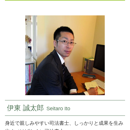
遺言公正証書
家族 信託とは
相続登記 必要書類
登記 山梨県 司法書士
遺言書 書き方
商事信託 民事信託
所有権移転 登記費用
民事信託 国立市 司法書士
借金 相続どこまで
民事信託 デメリット
相続人申告登記 デメリット
相続 国分寺市 司法書士
家族信託 一人っ子
滅失 登記
相続 千葉県 司法書士
家族 信託とは わかりやすく
相続 登記 必要 書類
登記 国立市 司法書士
民事信託契約 公正証書
不動産 登記
民事信託 小平市 司法書士
法人 登記簿謄本
民事信託 神奈川県 司法書士
相続 登記必要書類
民事信託 千葉県 司法書士
登記 ネット
登記 千葉県 司法書士
登記 国分寺市 司法書士
相続 小平市 司法書士
民事信託 府中市 司法書士
伊東 誠太郎
Seitaro Ito
身近で親しみやすい司法書士、しっかりと成果を生み