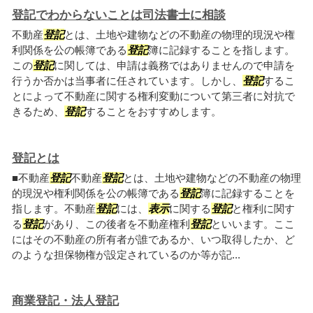
登記でわからないことは司法書士に相談
不動産
登記
とは、土地や建物などの不動産の物理的現況や権
利関係を公の帳簿である
登記
簿に記録することを指します。
この
登記
に関しては、申請は義務ではありませんので申請を
行うか否かは当事者に任されています。しかし、
登記
するこ
とによって不動産に関する権利変動について第三者に対抗で
きるため、
登記
することをおすすめします。
登記とは
■不動産
登記
不動産
登記
とは、土地や建物などの不動産の物理
的現況や権利関係を公の帳簿である
登記
簿に記録することを
指します。不動産
登記
には、
表示
に関する
登記
と権利に関す
る
登記
があり、この後者を不動産権利
登記
といいます。ここ
にはその不動産の所有者が誰であるか、いつ取得したか、ど
のような担保物権が設定されているのか等が記...
商業登記・法人登記