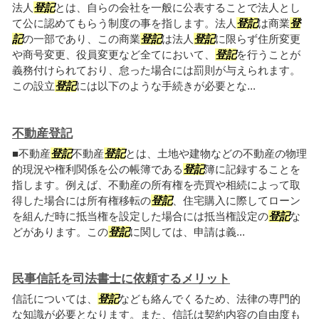
法人
登記
とは、自らの会社を一般に公表することで法人とし
て公に認めてもらう制度の事を指します。法人
登記
は商業
登
記
の一部であり、この商業
登記
は法人
登記
に限らず住所変更
や商号変更、役員変更など全てにおいて、
登記
を行うことが
義務付けられており、怠った場合には罰則が与えられます。
この設立
登記
には以下のような手続きが必要とな...
不動産登記
■不動産
登記
不動産
登記
とは、土地や建物などの不動産の物理
的現況や権利関係を公の帳簿である
登記
簿に記録することを
指します。例えば、不動産の所有権を売買や相続によって取
得した場合には所有権移転の
登記
、住宅購入に際してローン
を組んだ時に抵当権を設定した場合には抵当権設定の
登記
な
どがあります。この
登記
に関しては、申請は義...
民事信託を司法書士に依頼するメリット
信託については、
登記
なども絡んでくるため、法律の専門的
な知識が必要となります。また、信託は契約内容の自由度も