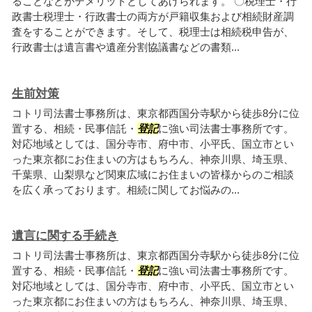
ることなどがデメリットとしてあげられます。 〇税理士・行
政書士税理士・行政書士の両方が戸籍収集および相続財産調
査をすることができます。そして、税理士は相続税申告が、
行政書士は遺言書や遺産分割協議書などの書類...
生前対策
コトリ司法書士事務所は、東京都西国分寺駅から徒歩8分に位
置する、相続・民事信託・
登記
に強い司法書士事務所です。
対応地域としては、国分寺市、府中市、小平氏、国立市とい
った東京都にお住まいの方はもちろん、神奈川県、埼玉県、
千葉県、山梨県など関東広域にお住まいの皆様からのご相談
を広く承っております。相続に関してお悩みの...
遺言に関する手続き
コトリ司法書士事務所は、東京都西国分寺駅から徒歩8分に位
置する、相続・民事信託・
登記
に強い司法書士事務所です。
対応地域としては、国分寺市、府中市、小平氏、国立市とい
った東京都にお住まいの方はもちろん、神奈川県、埼玉県、