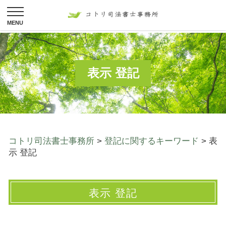
表示 登記
コトリ司法書士事務所
>
登記に関するキーワード
>
表
示 登記
表示 登記