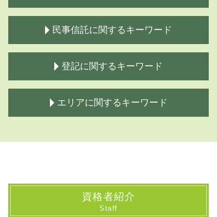
相続人 不存在 国庫帰属
民事信託に関するキーワード
相続とは わかりやすく
遺言公正証書 効力
土地 相続方法
民事信託 家族信託 違い
登記に関するキーワード
相続放棄手続き 司法書士
成年後見 家族信託
生前対策 種類
家族 信託 危険
相続放棄 代襲相続
民事信託 費用
相続登記 必要書類一覧表
エリアに関するキーワード
不動産 相続方法
家族信託 銀行
所有権 保存登記
株 の相続
民事信託 家族信託
登記簿謄本 取得
相続手続き 司法書士
家族 信託 必要ない
相続 登記費用
相続 埼玉県 司法書士
相続方法
家族信託 やり方
相続登記 いつまで
相続 神奈川県 司法書士
生前対策 相続
商事信託
商業 登記簿謄本
登記 東京都 司法書士
相続放棄手続き 必要書類
家族信託 公正証書
商業 登記
相続 東京都 司法書士
相続財産の調査
家族信託 デメリット
登記 識別 情報
民事信託 国分寺市 司法書士
相続放棄
民事信託契約 受託者 受益者 同一
登記 費用
民事信託 山梨県 司法書士
資格者紹介
限定承認 手続き
民事信託とは
抵当権 抹消登記
相続 府中市 司法書士
Staff
生前対策
家族 信託 費用
登記申請書 書き方
相続 国立市 司法書士