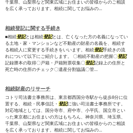
千葉県、山梨県など関東広域にお住まいの皆様からのご相談
を広く承っております。相続に関してお悩みの...
相続登記に関する手続き
■相続
登記
とは相続
登記
とは、亡くなった方の名義になってい
る土地・家・マンションなど不動産の財産の名義を、相続す
る相続人に変更する手続きをいいます。相続
登記
手続きの流
れについて以下にご紹介します。 〇相続不動産の把握〇
登記
記録謄本の取得〇戸籍・戸籍附票収集〇
登記
記録上の住所と
死亡時の住所のチェック〇遺産分割協議〇管...
相続財産のリサーチ
コトリ司法書士事務所は、東京都西国分寺駅から徒歩8分に位
置する、相続・民事信託・
登記
に強い司法書士事務所です。
対応地域としては、国分寺市、府中市、小平氏、国立市とい
った東京都にお住まいの方はもちろん、神奈川県、埼玉県、
千葉県、山梨県など関東広域にお住まいの皆様からのご相談
を広く承っております。相続に関してお悩みの...