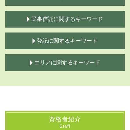
相続放棄 期限
民事信託に関するキーワード
相続問題 相談
相続放棄手続き 司法書士
相続登記 必要書類
民事信託
登記に関するキーワード
相続財産調査
家族 信託 必要ない
相続手続き 法務局
商事信託 民事信託
生前対策 司法書士
民事信託契約 受託者 受益者 同一
登記簿謄本 取得
エリアに関するキーワード
相続とは わかりやすく
民事信託契約 公正証書
法人 登記
相続放棄手続き 必要書類
家族 信託とは
登記 謄本
相続方法
商事信託とは
商業 登記簿謄本
相続 国立市 司法書士
借金 相続どこまで
民事信託 家族信託
所有権移転 登記費用
民事信託 国分寺市 司法書士
相続
家族信託 銀行
登記簿謄本 取得方法
民事信託 千葉県 司法書士
遺言公正証書 必要書類
民事信託 デメリット
保存 登記
登記 府中市 司法書士
株 の相続
家族 信託 費用
不動産 登記
民事信託 小平市 司法書士
公正証書 遺言費用
民事信託契約 公正証書遺言
土地 登記簿謄本
相続 国分寺市 司法書士
資格者紹介
不動産 相続方法
家族信託 司法書士
登記 費用
民事信託 国立市 司法書士
Staff
土地 相続方法
成年後見 家族信託
建物 登記
民事信託 山梨県 司法書士