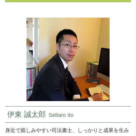
相続相談 費用
家族信託 契約書
抵当権抹消 登記
民事信託 神奈川県 司法書士
相続対策 不動産
民事信託 費用
登記 識別 情報
登記 小平市 司法書士
相続放棄 代襲相続
家族信託 認知症
登記 簿 謄本 取り 方
相続 埼玉県 司法書士
商事信託 不動産
法人 登記簿謄本
相続 東京都 司法書士
家族信託 やり方
土地 登記
民事信託 府中市 司法書士
民事信託とは
相続登記 委任状
民事信託 東京都 司法書士
登記 と は
相続 山梨県 司法書士
所有権 保存登記
登記 国立市 司法書士
相続 登記費用
登記 東京都 司法書士
登記 神奈川県 司法書士
登記 千葉県 司法書士
登記 国分寺市 司法書士
伊東 誠太郎
Seitaro Ito
身近で親しみやすい司法書士、しっかりと成果を生み