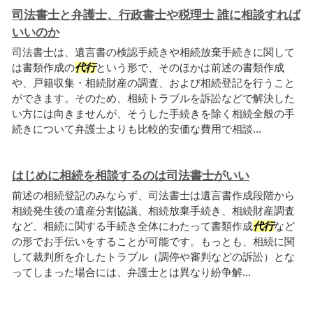
司法書士と弁護士、行政書士や税理士 誰に相談すれば
いいのか
司法書士は、遺言書の検認手続きや相続放棄手続きに関して
は書類作成の
代行
という形で、そのほかは前述の書類作成
や、戸籍収集・相続財産の調査、および相続登記を行うこと
ができます。そのため、相続トラブルを訴訟などで解決した
い方には向きませんが、そうした手続きを除く相続全般の手
続きについて弁護士よりも比較的安価な費用で相談...
はじめに相続を相談するのは司法書士がいい
前述の相続登記のみならず、司法書士は遺言書作成段階から
相続発生後の遺産分割協議、相続放棄手続き、相続財産調査
など、相続に関する手続き全体にわたって書類作成
代行
など
の形でお手伝いをすることが可能です。もっとも、相続に関
して裁判所を介したトラブル（調停や審判などの訴訟）とな
ってしまった場合には、弁護士とは異なり紛争解...