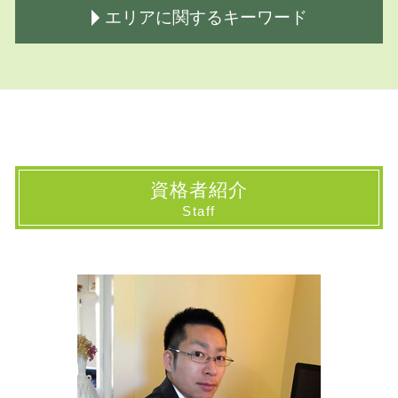
土地 相続方法
民事信託 家族信託 違い
建物 登記
エリアに関するキーワード
相続とは わかりやすく
家族信託 流れ
登記 ネット
相続方法
家族 信託 危険
登記
限定承認 手続き
民事信託とは
抵当権 抹消 登記申請書
相続 国分寺市 司法書士
相続登記とは
家族信託 公正証書
相続 登記
登記 埼玉県 司法書士
公正証書 遺言費用
民事信託契約 公正証書遺言
保存 登記
相続 小平市 司法書士
株式 相続方法
家族 信託 必要ない
法人 登記
相続 埼玉県 司法書士
相続財産調査 司法書士費用
家族 信託 費用
相続人申告登記 デメリット
登記 国分寺市 司法書士
相続手続き 司法書士
民事信託
登記申請書 書き方
相続 国立市 司法書士
資格者紹介
相続登記 必要書類
商事信託
商業 登記簿謄本
民事信託 山梨県 司法書士
Staff
相続放棄手続き 司法書士
家族信託 司法書士
土地 登記
登記 山梨県 司法書士
相続手続き 代行
家族信託 契約書
相続登記 いつまで
登記 国立市 司法書士
相続手続き 法務局
家族 信託とは
会社 登記
民事信託 神奈川県 司法書士
相続放棄 代襲相続
家族信託 認知症
登記 と は
相続 山梨県 司法書士
家族信託 一人っ子
土地 登記簿謄本
登記 府中市 司法書士
民事信託 家族信託
抵当権抹消 登記
民事信託 国立市 司法書士
民事信託契約 公正証書
商業 登記
民事信託 埼玉県 司法書士
不動産 登記法
登記 東京都 司法書士