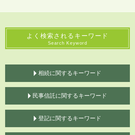
よく検索されるキーワード
Search Keyword
相続に関するキーワード
生前対策 司法書士
民事信託に関するキーワード
相続財産調査
相続手続き 費用
遺言公正証書 必要書類
商事信託 民事信託
登記に関するキーワード
相続放棄
商事信託 不動産
相続登記 必要書類 法務局
商事信託とは