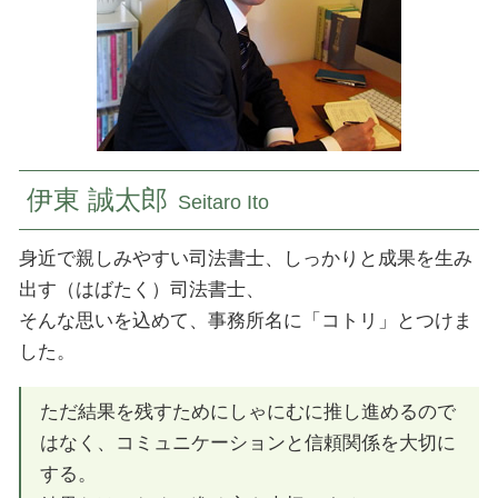
滅失 登記
登記 小平市 司法書士
相続 登記 必要 書類
民事信託 国分寺市 司法書士
相続 千葉県 司法書士
相続 東京都 司法書士
登記 千葉県 司法書士
伊東 誠太郎
Seitaro Ito
身近で親しみやすい司法書士、しっかりと成果を生み
出す（はばたく）司法書士、
そんな思いを込めて、事務所名に「コトリ」とつけま
した。
ただ結果を残すためにしゃにむに推し進めるので
はなく、コミュニケーションと信頼関係を大切に
する。