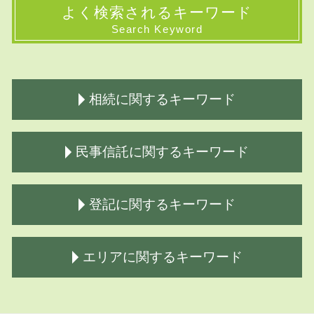
よく検索されるキーワード
Search Keyword
相続に関するキーワード
生前対策 種類
民事信託に関するキーワード
相続放棄 期限
借金 相続どこまで
生前対策
成年後見 家族信託
登記に関するキーワード
相続登記 必要書類 法務局
商事信託とは
遺言書 書き方
商事信託 不動産
遺言公正証書
民事信託
会社 登記
エリアに関するキーワード
相続とは わかりやすく
家族 信託 費用
保存 登記
遺言公正証書 効力
民事信託 家族信託 違い
相続 登記 必要 書類
土地 相続方法
商事信託 民事信託
本店移転 登記
相続 神奈川県 司法書士
限定承認 手続き
民事信託とは 簡単に
滅失 登記
相続 千葉県 司法書士