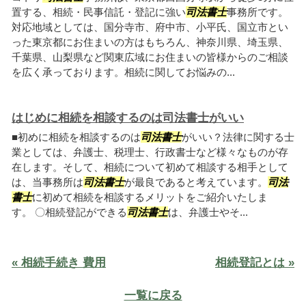
置する、相続・民事信託・登記に強い
司法書士
事務所です。
対応地域としては、国分寺市、府中市、小平氏、国立市とい
った東京都にお住まいの方はもちろん、神奈川県、埼玉県、
千葉県、山梨県など関東広域にお住まいの皆様からのご相談
を広く承っております。相続に関してお悩みの...
はじめに相続を相談するのは司法書士がいい
■初めに相続を相談するのは
司法書士
がいい？法律に関する士
業としては、弁護士、税理士、行政書士など様々なものが存
在します。そして、相続について初めて相談する相手として
は、当事務所は
司法書士
が最良であると考えています。
司法
書士
に初めて相続を相談するメリットをご紹介いたしま
す。 〇相続登記ができる
司法書士
は、弁護士やそ...
« 相続手続き 費用
相続登記とは »
一覧に戻る