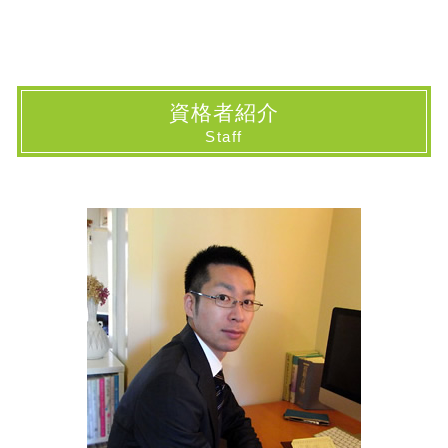
相続手続き 司法書士
民事信託とは
抵当権 抹消 登記申請書
相続 東京都 司法書士
相続手続き 法務局
家族信託 司法書士
相続 登記必要書類
民事信託 千葉県 司法書士
不動産 相続方法
家族信託 認知症
抵当権抹消 登記
登記 国分寺市 司法書士
相続財産調査 司法書士費用
家族 信託 危険
土地 登記簿謄本
登記 東京都 司法書士
資格者紹介
相続放棄手続き 必要書類
家族 信託とは
相続人申告登記 デメリット
相続 国分寺市 司法書士
Staff
相続方法
民事信託 デメリット
建物 登記
相続 府中市 司法書士
株 の相続
民事信託 家族信託
登記 と は
民事信託 埼玉県 司法書士
相続登記 必要書類
家族信託 やり方
登記
相続 山梨県 司法書士
相続放棄手続き 司法書士
家族 信託 必要ない
所有権移転 登記費用
民事信託 神奈川県 司法書士
家族信託 流れ
相続登記 必要書類一覧表
民事信託 山梨県 司法書士
家族信託 契約書
表示 登記
民事信託 国立市 司法書士
家族信託 デメリット
相続登記 必要書類
民事信託 国分寺市 司法書士
相続登記 いつまで
登記 小平市 司法書士
不動産 登記
登記 千葉県 司法書士
登記 識別 情報
民事信託 府中市 司法書士
登記 神奈川県 司法書士
相続 埼玉県 司法書士