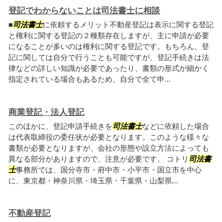
登記でわからないことは司法書士に相談
■
司法書士
に依頼するメリット不動産登記は表示に関する登記
と権利に関する登記の２種類存在しますが、主に申請が必要
になることが多いのは権利に関する登記です。もちろん、登
記に関しては自分で行うことも可能ですが、登記手続きは法
律などの詳しい知識が必要であったり、書類の形式が細かく
指定されている場合もあるため、自分で全て申...
商業登記・法人登記
このほかに、登記申請手続きを
司法書士
などに依頼した場合
は代表取締役の委任状が必要となります。このような様々な
書類が必要となりますが、会社の形態や設立方法によっても
異なる部分がありますので、注意が必要です。 コトリ
司法書
士
事務所では、国分寺市・府中市・小平市・国立市を中心
に、東京都・神奈川県・埼玉県・千葉県・山梨県...
不動産登記