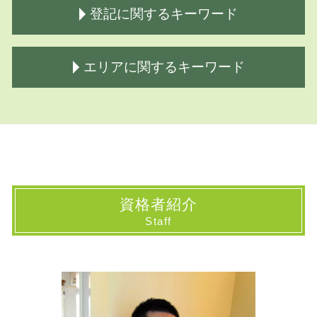
相続手続き 司法書士
商事信託 民事信託
登記に関するキーワード
株式 相続方法
家族 信託とは
相続
家族信託 流れ
借金 相続どこまで
家族信託 銀行
所有権 移転登記
エリアに関するキーワード
相続登記 必要書類 法務局
民事信託契約 公正証書遺言
不動産 登記法
相続登記 必要書類
民事信託 家族信託
登記申請書 書き方
限定承認 手続き
家族 信託 必要ない
法人 登記
民事信託 府中市 司法書士
生前対策 相続
家族信託 契約書
相続登記 いつまで
民事信託 神奈川県 司法書士
株 の相続
家族信託 やり方
相続登記 必要書類
民事信託 小平市 司法書士
相続登記とは
民事信託
登記 と は
相続 埼玉県 司法書士
相続手続き 費用
家族信託 認知症
登記簿謄本 取得方法
登記 国立市 司法書士
遺言書 書き方
民事信託とは 簡単に
相続登記 委任状
登記 国分寺市 司法書士
資格者紹介
相続手続き 代行
民事信託契約 受託者 受益者 同一
商業 登記
相続 千葉県 司法書士
Staff
遺言公正証書
家族 信託 危険
商業 登記簿謄本
民事信託 国分寺市 司法書士
公正証書 遺言費用
民事信託とは
登記 費用
登記 府中市 司法書士
相続放棄手続き 司法書士
成年後見 家族信託
登記
登記 山梨県 司法書士
生前対策 種類
商事信託 不動産
会社 登記
登記 千葉県 司法書士
民事信託契約 公正証書
所有権 保存登記
登記 埼玉県 司法書士