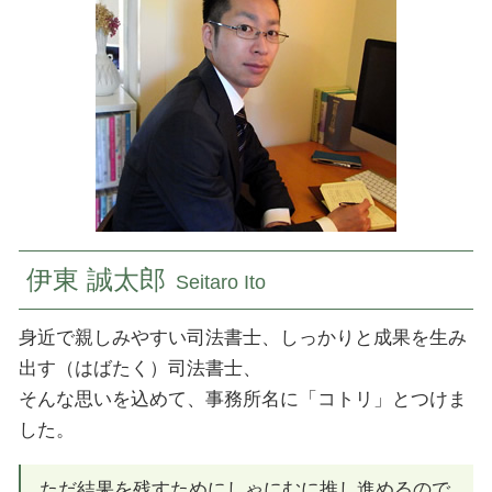
民事信託 デメリット
建物 登記
登記 東京都 司法書士
家族 信託 費用
相続 登記 必要 書類
相続 国立市 司法書士
抵当権 抹消 登記申請書
民事信託 山梨県 司法書士
相続 登記 必要書類
相続 神奈川県 司法書士
所有権移転 登記費用
相続 山梨県 司法書士
登記 神奈川県 司法書士
民事信託 埼玉県 司法書士
民事信託 国立市 司法書士
伊東 誠太郎
Seitaro Ito
身近で親しみやすい司法書士、しっかりと成果を生み
出す（はばたく）司法書士、
そんな思いを込めて、事務所名に「コトリ」とつけま
した。
ただ結果を残すためにしゃにむに推し進めるので